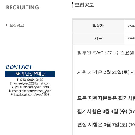
모집공고
작성자
yvac
제목
YV
첨부된
기
수습요원
YVAC 57
지원
기간은
2월
일
토
21
(
) ~
모든
지원자분들은
필기시
필기시험은
월
일
수
3
4
(
) (1
면접
시험은
월
일
토
3
7
(
) (1