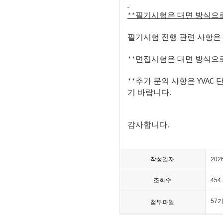
필기시험은
대면
방식으
**
필기시험
진행
관련
사항은
면접시험은
대면
방식으
**
추가
문의
사항은
**
YVAC
기
바랍니다
.
감사합니다
.
작성일자
202
조회수
454
57
첨부파일