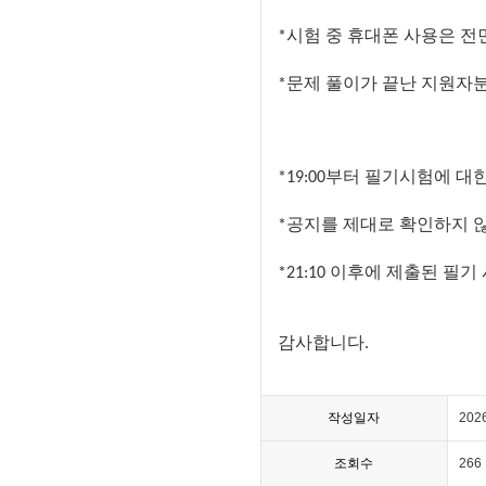
시험
중
휴대폰
사용은
전
*
문제
풀이가
끝난
지원자
*
부터
필기시험에
대
*19:00
공지를
제대로
확인하지
*
이후에
제출된
필기
*21:10
감사합니다
.
작성일자
202
조회수
266