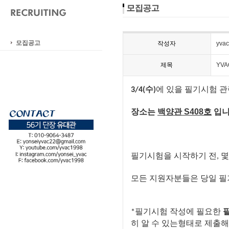
모집공고
작성자
yvac
제목
YV
수
에
있을
필기시험
관
3/4
(
)
장소는
백양관
S408
호
입
필기시험을
시작하기
전
몇
,
모든
지원자분들은
당일
필
필기시험
작성에
필요한
*
히
알
수
있는
형태로
제출해