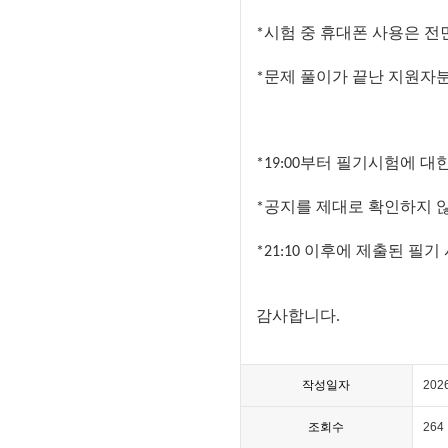
시험
중
휴대폰
사용은
전
*
문제
풀이가
끝난
지원자
*
부터
필기시험에
대
*19:00
공지를
제대로
확인하지
*
이후에
제출된
필기
*21:10
감사합니다
.
작성일자
202
조회수
264