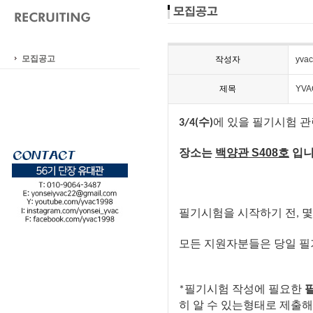
모집공고
작성자
yvac
제목
YV
수
에
있을
필기시험
관
3/4
(
)
장소는
백양관
S408
호
입
필기시험을
시작하기
전
몇
,
모든
지원자분들은
당일
필
필기시험
작성에
필요한
*
히
알
수
있는
형태로
제출해